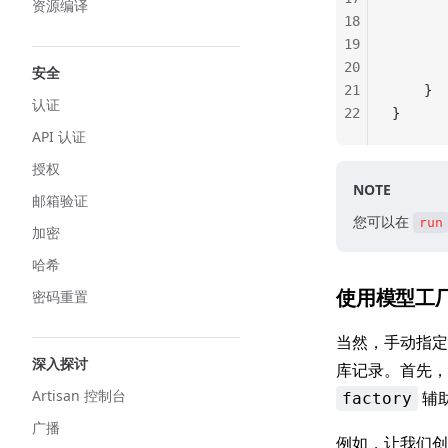
资源编译
18
       
19
       
20
       
安全
21
    }
认证
22
}
API 认证
授权
NOTE
邮箱验证
您可以在
run
加密
哈希
使用模型工
密码重置
当然，手动指
深入探讨
库记录。首先
Artisan 控制台
辅
factory
广播
例如，让我们创