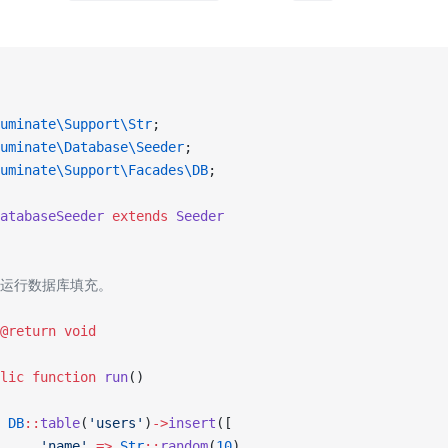
uminate\Support\Str
;
uminate\Database\Seeder
;
uminate\Support\Facades\DB
;
atabaseSeeder
 extends
 Seeder
* 运行数据库填充。
@return
 void
lic
 function
 run
()
 DB
::
table
(
'users'
)
->
insert
([
     'name'
 =>
 Str
::
random
(
10
),