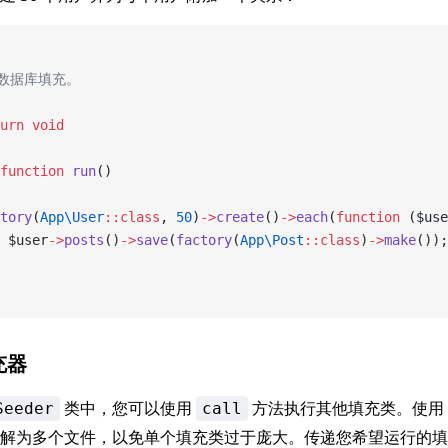
行数据库填充。
urn
 void
function
 run
()
tory
(
App\User
::class
, 
50
)
->
create
()
->
each
(
function
 ($use
 $user
->
posts
()
->
save
(
factory
(
App\Post
::class
)
->
make
());
充器
类中，您可以使用
方法执行其他填充类。使用
Seeder
call
解为多个文件，以免单个填充类过于庞大。传递您希望运行的填