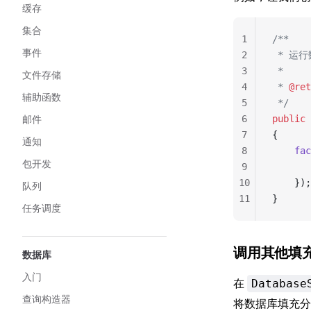
缓存
集合
1
/**
事件
2
 * 运
3
 *
文件存储
4
 * 
@ret
辅助函数
5
 */
邮件
6
public
 
7
{
通知
8
    fac
包开发
9
       
10
    });
队列
11
}
任务调度
调用其他填
数据库
入门
在
Database
查询构造器
将数据库填充分