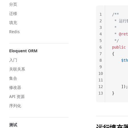
分页
迁移
1
/**
2
 * 运
填充
3
 *
Redis
4
 * 
@ret
5
 */
6
public
 
Eloquent ORM
7
{
入门
8
    $th
9
       
关联关系
10
       
集合
11
       
12
    ]);
修改器
13
}
API 资源
序列化
测试
运行填充