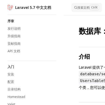
Laravel 5.7 中文文档
Skip to content
搜索文档
Ctrl
K
Sidebar Navigation
序章
数据库
发行说明
升级指南
贡献指南
API 文档
介绍
入门
Laravel
database/s
安装
UsersTable
配置
个类，您可以
目录结构
Homestead
Valet