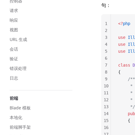
控制器
句：
请求
响应
1
<?
php
视图
2
3
use
 Ill
URL 生成
4
use
 Ill
会话
5
use
 Ill
验证
6
7
class
 D
错误处理
8
{
日志
9
    /**
10
     
11
     *
前端
12
     * 
13
     */
Blade 模板
14
    pub
本地化
15
    {
前端脚手架
16
       
17
       