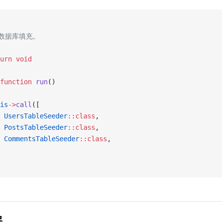
行数据库填充。
urn
 void
function
 run
()
is
->
call
([
 UsersTableSeeder
::class
,
 PostsTableSeeder
::class
,
 CommentsTableSeeder
::class
,
器