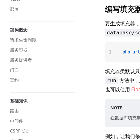
编写填充
部署
要生成填充器
架构概念
database/s
请求生命周期
服务容器
1
php
 art
服务提供者
门面
填充器类默认只
契约
方法中，
run
也可以使用
El
基础知识
NOTE
路由
在数据库填充
中间件
CSRF 防护
例如，让我们