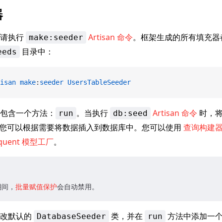
器
，请执行
Artisan 命令
。框架生成的所有填充器
make:seeder
目录中：
eeds
isan
 make
:
seeder
 UsersTableSeeder
包含一个方法：
。当执行
Artisan 命令
时，将
run
db:seed
您可以根据需要将数据插入到数据库中。您可以使用
查询构建
oquent 模型工厂
。
期间，
批量赋值保护
会自动禁用。
修改默认的
类，并在
方法中添加一
DatabaseSeeder
run