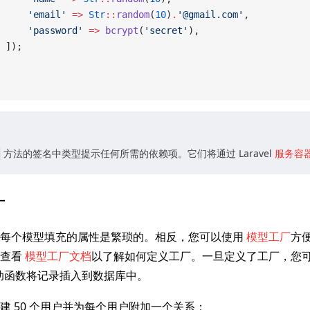
     'email'
 =>
 Str
::
random
(
10
)
.
'@gmail.com'
,
     'password'
 =>
 bcrypt
(
'secret'
),
 ]);
方法的签名中类型提示任何所需的依赖项。它们将通过 Laravel
服务容
厂
定每个模型填充的属性是繁琐的。相反，您可以使用
模型工厂
方
，查看
模型工厂文档
以了解如何定义工厂。一旦定义了工厂，您
助函数将记录插入到数据库中。
建 50 个用户并为每个用户附加一个关系：