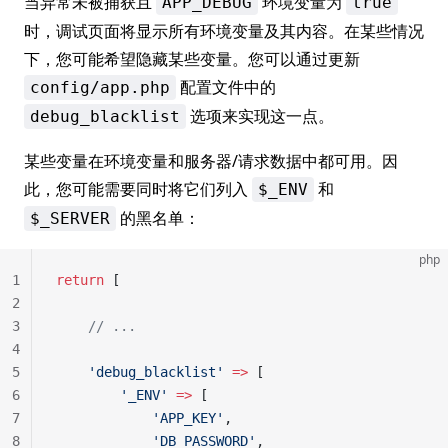
当异常未被捕获且
环境变量为
APP_DEBUG
true
时，调试页面将显示所有环境变量及其内容。在某些情况
下，您可能希望隐藏某些变量。您可以通过更新
配置文件中的
config/app.php
选项来实现这一点。
debug_blacklist
某些变量在环境变量和服务器/请求数据中都可用。因
此，您可能需要同时将它们列入
和
$_ENV
的黑名单：
$_SERVER
php
1
return
 [
2
3
    // ...
4
5
    'debug_blacklist'
 =>
 [
6
        '_ENV'
 =>
 [
7
            'APP_KEY'
,
8
            'DB_PASSWORD'
,