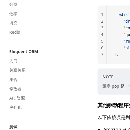
分页
迁移
1
'redis'
2
    'dr
填充
3
    'co
Redis
4
    'qu
5
    're
6
    'bl
Eloquent ORM
7
],
入门
关联关系
NOTE
集合
阻塞 pop 
修改器
API 资源
其他驱动程序
序列化
以下依赖项是列
测试
Amazon SQ