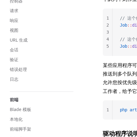
控制器
请求
1
// 这
响应
2
Job
::
di
视图
3
4
// 这个
URL 生成
5
Job
::
di
会话
验证
某些应用程序可
错误处理
推送到多个队列
日志
允许您按优先
工作者，给予它
前端
Blade 模板
1
php
 art
本地化
前端脚手架
驱动程序说