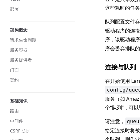
这些耗时的任务
部署
队列配置文件
架构概念
驱动程序的连接
序，该驱动程
请求生命周期
序会丢弃排队的
服务容器
服务提供者
连接与队列
门面
契约
在开始使用 La
config/que
服务（如 Amaz
基础知识
个“队列”，可
路由
中间件
请注意，
queu
给定连接时将被
CSRF 防护
个队列，则作