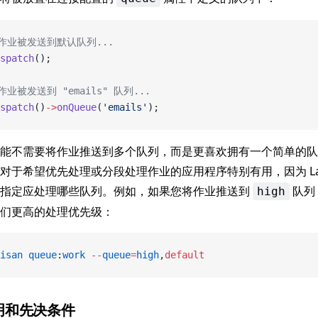
个作业被发送到默认队列...
spatch
();
作业被发送到 "emails" 队列...
spatch
()
->
onQueue
(
'emails'
);
能不需要将作业推送到多个队列，而是更喜欢拥有一个简单的队
对于希望优先处理或分段处理作业的应用程序特别有用，因为 Lara
级指定应处理哪些队列。例如，如果您将作业推送到
队列
high
们更高的处理优先级：
isan
 queue
:
work
 --
queue
=
high
,
default
明和先决条件