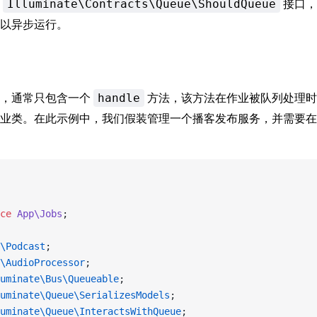
现
接口，指
Illuminate\Contracts\Queue\ShouldQueue
以异步运行。
单，通常只包含一个
方法，该方法在作业被队列处理时
handle
业类。在此示例中，我们假装管理一个播客发布服务，并需要在
ce
 App\Jobs
;
\Podcast
;
\AudioProcessor
;
uminate\Bus\Queueable
;
uminate\Queue\SerializesModels
;
uminate\Queue\InteractsWithQueue
;