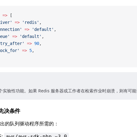
 =>
 [
iver'
 =>
 'redis'
,
nnection'
 =>
 'default'
,
eue'
 =>
 'default'
,
try_after'
 =>
 90
,
ock_for'
 =>
 5
,
是一个实验性功能。如果 Redis 服务器或工作者在检索作业时崩溃，则有可
先决条件
出的队列驱动程序所需的：
S:
aws/aws-sdk-php ~3.0