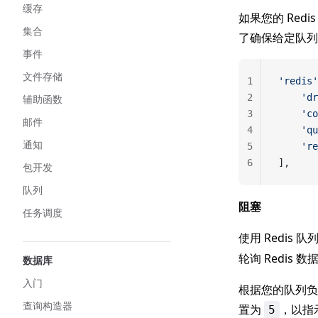
缓存
如果您的 Red
集合
了确保给定队列的
事件
文件存储
1
'redis'
2
    'dr
辅助函数
3
    'co
邮件
4
    'qu
通知
5
    're
6
],
包开发
队列
阻塞
任务调度
使用 Redis
轮询 Redis
数据库
入门
根据您的队列负
查询构造器
置为
，以指
5