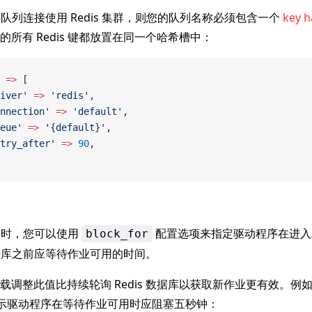
is 队列连接使用 Redis 集群，则您的队列名称必须包含一个
key h
所有 Redis 键都放置在同一个哈希槽中：
 =>
 [
iver'
 =>
 'redis'
,
nnection'
 =>
 'default'
,
eue'
 =>
 '{default}'
,
try_after'
 =>
 90
,
 队列时，您可以使用
配置选项来指定驱动程序在进入
block_for
 数据库之前应等待作业可用的时间。
载调整此值比持续轮询 Redis 数据库以获取新作业更有效。例
示驱动程序在等待作业可用时应阻塞五秒钟：