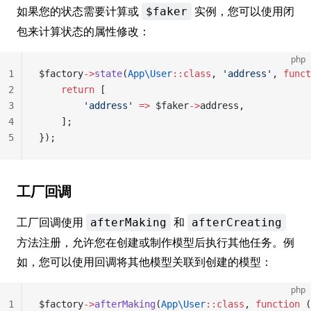
如果您的状态需要计算或
实例，您可以使用闭
$faker
包来计算状态的属性修改：
php
1
$factory
->
state
(
App\User
::class
, 
'address'
, 
funct
2
    return
 [
3
        'address'
 =>
 $faker
->
address,
4
    ];
5
});
工厂回调
工厂回调使用
和
afterMaking
afterCreating
方法注册，允许您在创建或制作模型后执行其他任务。例
如，您可以使用回调将其他模型关联到创建的模型：
php
1
$factory
->
afterMaking
(
App\User
::class
, 
function
 (