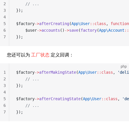
2
    // ...
3
});
4
5
$factory
->
afterCreating
(
App\User
::class
, 
function
6
    $user
->
accounts
()
->
save
(
factory
(
App\Account
::
7
});
您还可以为
工厂状态
定义回调：
php
1
$factory
->
afterMakingState
(
App\User
::class
, 
'deli
2
    // ...
3
});
4
5
$factory
->
afterCreatingState
(
App\User
::class
, 
'de
6
    // ...
7
});