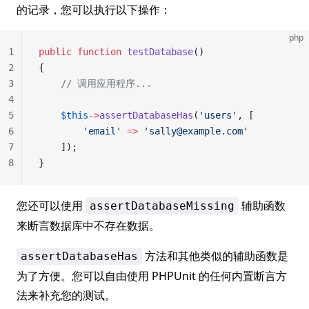
的记录，您可以执行以下操作：
php
1
public
 function
 testDatabase
()
2
{
3
    // 调用应用程序...
4
5
    $this
->
assertDatabaseHas
(
'users'
, [
6
        'email'
 =>
 'sally@example.com'
7
    ]);
8
}
您还可以使用
辅助函数
assertDatabaseMissing
来断言数据库中不存在数据。
方法和其他类似的辅助函数是
assertDatabaseHas
为了方便。您可以自由使用 PHPUnit 的任何内置断言方
法来补充您的测试。