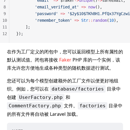
7
        'email'
 =>
 $faker
->
unique
()
->
safeEmail,
8
        'email_verified_at'
 =>
 now
(),
9
        'password'
 =>
 '$2y$10$TKh8H1.PfQx37YgCzwi
10
        'remember_token'
 =>
 Str
::
random
(
10
),
11
    ];
12
});
在作为工厂定义的闭包中，您可以返回模型上所有属性的
默认测试值。闭包将接收
Faker
PHP 库的一个实例，该
库允许您方便地生成各种类型的随机数据进行测试。
您还可以为每个模型创建额外的工厂文件以便更好地组
织。例如，您可以在
目录中
database/factories
创建
和
UserFactory.php
文件。
目录中
CommentFactory.php
factories
的所有文件将自动被 Laravel 加载。