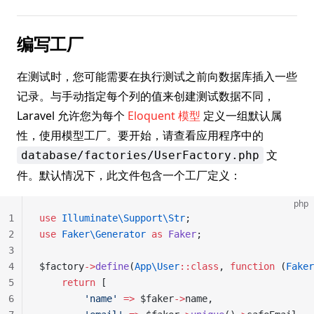
编写工厂
在测试时，您可能需要在执行测试之前向数据库插入一些
记录。与手动指定每个列的值来创建测试数据不同，
Laravel 允许您为每个
Eloquent 模型
定义一组默认属
性，使用模型工厂。要开始，请查看应用程序中的
文
database/factories/UserFactory.php
件。默认情况下，此文件包含一个工厂定义：
php
1
use
 Illuminate\Support\Str
;
2
use
 Faker\Generator
 as
 Faker
;
3
4
$factory
->
define
(
App\User
::class
, 
function
 (
Faker
5
    return
 [
6
        'name'
 =>
 $faker
->
name,