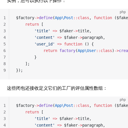
实例，您可以执行以下操作：
php
1
$factory
->
define
(
App\Post
::class
, 
function
 ($fake
2
    return
 [
3
        'title'
 =>
 $faker
->
title,
4
        'content'
 =>
 $faker
->
paragraph,
5
        'user_id'
 =>
 function
 () {
6
            return
 factory
(
App\User
::class
)
->
crea
7
        }
8
    ];
9
});
这些闭包还接收定义它们的工厂的评估属性数组：
php
1
$factory
->
define
(
App\Post
::class
, 
function
 ($fake
2
    return
 [
3
        'title'
 =>
 $faker
->
title,
4
        'content'
 =>
 $faker
->
paragraph,