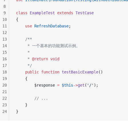
8
9
class
 ExampleTest
 extends
 TestCase
10
{
11
    use
 RefreshDatabase
;
12
13
    /**
14
     * 一个基本的功能测试示例。
15
     *
16
     * 
@return
 void
17
     */
18
    public
 function
 testBasicExample
()
19
    {
20
        $response 
=
 $this
->
get
(
'/'
);
21
22
        // ...
23
    }
24
}