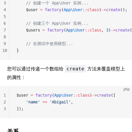
3
    // 创建一个 App\User 实例...
4
    $user 
=
 factory
(
App\User
::class
)
->
create
();
5
6
    // 创建三个 App\User 实例...
7
    $users 
=
 factory
(
App\User
::class
, 
3
)
->
create
(
8
9
    // 在测试中使用模型...
10
}
您可以通过传递一个数组给
方法来覆盖模型上
create
的属性：
php
1
$user 
=
 factory
(
App\User
::class
)
->
create
([
2
    'name'
 =>
 'Abigail'
,
3
]);
关系