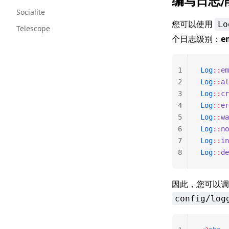
编写日志
Socialite
您可以使用
Lo
Telescope
个日志级别：
e
1
Log
::
em
2
Log
::
al
3
Log
::
cr
4
Log
::
er
5
Log
::
wa
6
Log
::
no
7
Log
::
in
8
Log
::
de
因此，您可以调
config/log