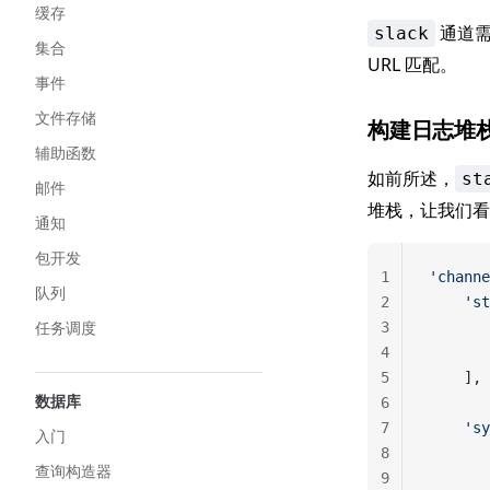
缓存
通道
slack
集合
URL 匹配。
事件
文件存储
构建日志堆
辅助函数
如前所述，
st
邮件
堆栈，让我们看
通知
包开发
1
'channe
队列
2
    'st
任务调度
3
       
4
       
5
    ],
数据库
6
7
    'sy
入门
8
       
查询构造器
9
       