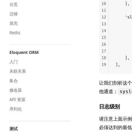
10
    ],
分页
11
迁移
12
    'sl
填充
13
       
14
       
Redis
15
       
16
       
17
       
Eloquent ORM
18
    ],
入门
19
],
关联关系
集合
让我们剖析这
修改器
他通道：
sysl
API 资源
日志级别
序列化
请注意上面示
必须达到的最低“
测试