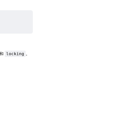
和
。
locking