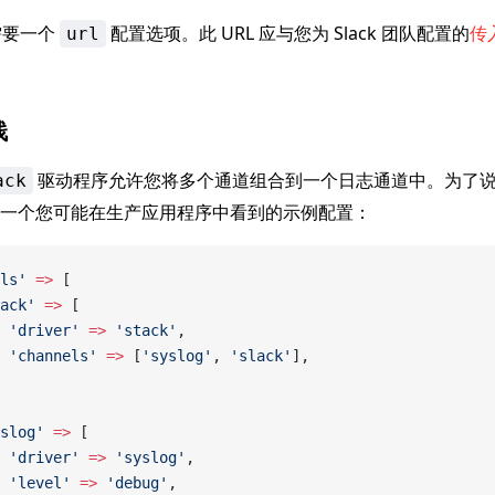
需要一个
配置选项。此 URL 应与您为 Slack 团队配置的
传入
url
栈
驱动程序允许您将多个通道组合到一个日志通道中。为了
ack
一个您可能在生产应用程序中看到的示例配置：
ls'
 =>
 [
ack'
 =>
 [
 'driver'
 =>
 'stack'
,
 'channels'
 =>
 [
'syslog'
, 
'slack'
],
slog'
 =>
 [
 'driver'
 =>
 'syslog'
,
 'level'
 =>
 'debug'
,