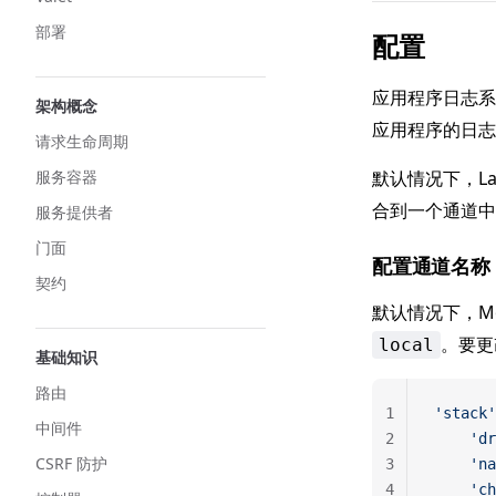
部署
配置
应用程序日志
架构概念
应用程序的日志
请求生命周期
服务容器
默认情况下，La
合到一个通道中
服务提供者
门面
配置通道名称
契约
默认情况下，M
。要更
local
基础知识
路由
1
'stack'
中间件
2
    'dr
CSRF 防护
3
    'na
4
    'ch