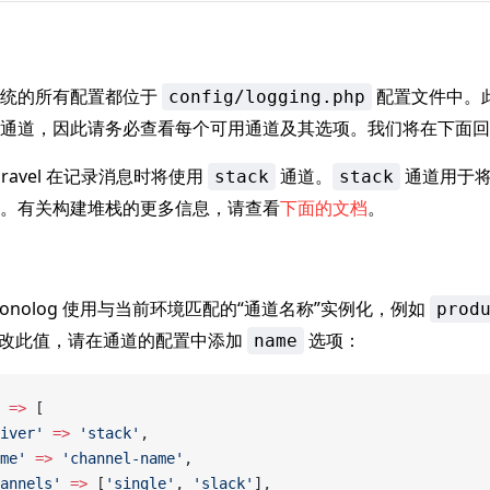
系统的所有配置都位于
配置文件中。
config/logging.php
通道，因此请务必查看每个可用通道及其选项。我们将在下面回
ravel 在记录消息时将使用
通道。
通道用于将
stack
stack
。有关构建堆栈的更多信息，请查看
下面的文档
。
onolog 使用与当前环境匹配的“通道名称”实例化，例如
prod
改此值，请在通道的配置中添加
选项：
name
 =>
 [
iver'
 =>
 'stack'
,
me'
 =>
 'channel-name'
,
annels'
 =>
 [
'single'
, 
'slack'
],