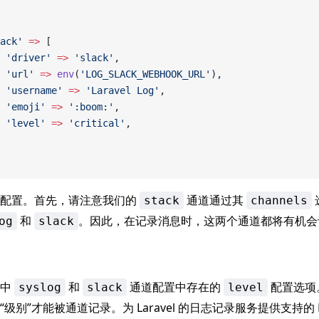
ack'
 =>
 [
 'driver'
 =>
 'slack'
,
 'url'
 =>
 env
(
'LOG_SLACK_WEBHOOK_URL'
),
 'username'
 =>
 'Laravel Log'
,
 'emoji'
 =>
 ':boom:'
,
 'level'
 =>
 'critical'
,
个配置。首先，请注意我们的
通道通过其
stack
channels
和
。因此，在记录消息时，这两个通道都将有机会
og
slack
例中
和
通道配置中存在的
配置选项
syslog
slack
level
级别”才能被通道记录。为 Laravel 的日志记录服务提供支持的 M