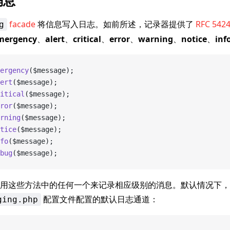
消息
facade
将信息写入日志。如前所述，记录器提供了
RFC 542
g
mergency
、
alert
、
critical
、
error
、
warning
、
notice
、
inf
ergency
($message);
ert
($message);
itical
($message);
ror
($message);
rning
($message);
tice
($message);
fo
($message);
bug
($message);
用这些方法中的任何一个来记录相应级别的消息。默认情况下，
配置文件配置的默认日志通道：
ging.php