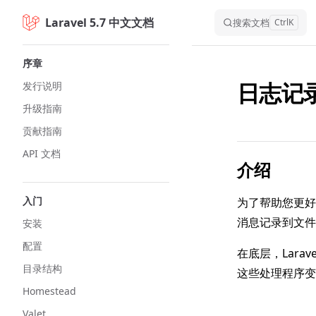
Laravel 5.7 中文文档
Skip to content
搜索文档
Ctrl
K
Sidebar Navigation
序章
日志记
发行说明
升级指南
贡献指南
API 文档
介绍
入门
为了帮助您更好
消息记录到文件
安装
配置
在底层，Larav
目录结构
这些处理程序变
Homestead
Valet