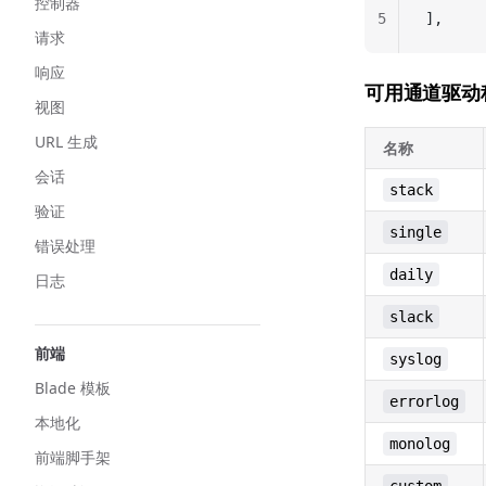
控制器
5
],
请求
响应
可用通道驱动
视图
URL 生成
名称
会话
stack
验证
single
错误处理
daily
日志
slack
前端
syslog
Blade 模板
errorlog
本地化
monolog
前端脚手架