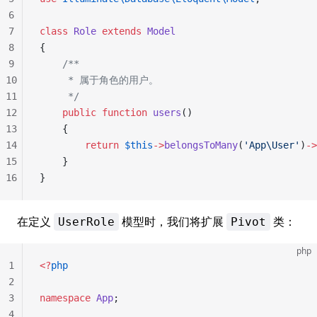
6
7
class
 Role
 extends
 Model
8
{
9
    /**
10
     * 属于角色的用户。
11
     */
12
    public
 function
 users
()
13
    {
14
        return
 $this
->
belongsToMany
(
'App\User'
)
->
15
    }
16
}
在定义
模型时，我们将扩展
类：
UserRole
Pivot
php
1
<?
php
2
3
namespace
 App
;
4