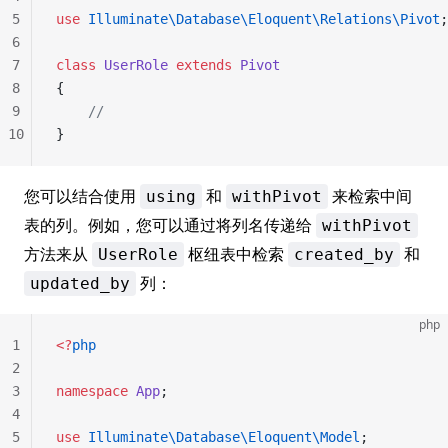
5
use
 Illuminate\Database\Eloquent\Relations\Pivot
;
6
7
class
 UserRole
 extends
 Pivot
8
{
9
    //
10
}
您可以结合使用
和
来检索中间
using
withPivot
表的列。例如，您可以通过将列名传递给
withPivot
方法来从
枢纽表中检索
和
UserRole
created_by
列：
updated_by
php
1
<?
php
2
3
namespace
 App
;
4
5
use
 Illuminate\Database\Eloquent\Model
;