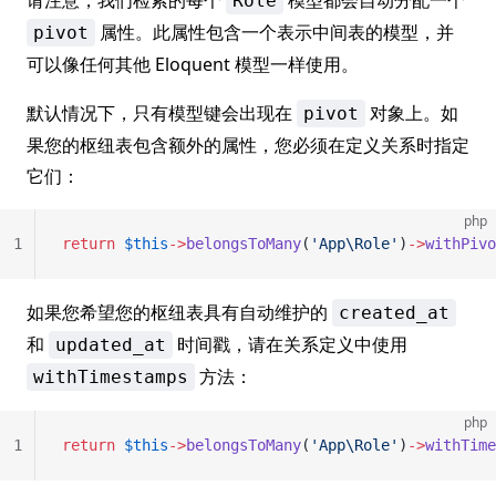
请注意，我们检索的每个
模型都会自动分配一个
Role
属性。此属性包含一个表示中间表的模型，并
pivot
可以像任何其他 Eloquent 模型一样使用。
默认情况下，只有模型键会出现在
对象上。如
pivot
果您的枢纽表包含额外的属性，您必须在定义关系时指定
它们：
php
1
return
 $this
->
belongsToMany
(
'App\Role'
)
->
withPivo
如果您希望您的枢纽表具有自动维护的
created_at
和
时间戳，请在关系定义中使用
updated_at
方法：
withTimestamps
php
1
return
 $this
->
belongsToMany
(
'App\Role'
)
->
withTime