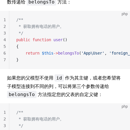
数传递给
方法：
belongsTo
php
1
/**
2
 * 获取拥有电话的用户。
3
 */
4
public
 function
 user
()
5
{
6
    return
 $this
->
belongsTo
(
'App\User'
, 
'foreign_
7
}
如果您的父模型不使用
作为其主键，或者您希望将
id
子模型连接到不同的列，可以将第三个参数传递给
方法指定您的父表的自定义键：
belongsTo
php
1
/**
2
 * 获取拥有电话的用户。
3
 */