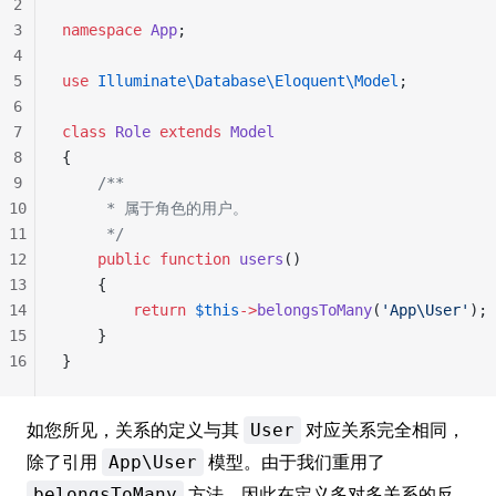
2
3
namespace
 App
;
4
5
use
 Illuminate\Database\Eloquent\Model
;
6
7
class
 Role
 extends
 Model
8
{
9
    /**
10
     * 属于角色的用户。
11
     */
12
    public
 function
 users
()
13
    {
14
        return
 $this
->
belongsToMany
(
'App\User'
);
15
    }
16
}
如您所见，关系的定义与其
对应关系完全相同，
User
除了引用
模型。由于我们重用了
App\User
方法，因此在定义多对多关系的反
belongsToMany