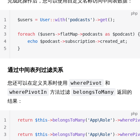
完成此操作后，您可以使用自定义名称访问中间表数据：
php
1
$users 
=
 User
::
with
(
'podcasts'
)
->
get
();
2
3
foreach
 ($users
->
flatMap
->
podcasts 
as
 $podcast) {
4
    echo
 $podcast
->
subscription
->
created_at;
5
}
通过中间表列过滤关系
您还可以在定义关系时使用
和
wherePivot
方法过滤
返回的
wherePivotIn
belongsToMany
结果：
php
1
return
 $this
->
belongsToMany
(
'App\Role'
)
->
wherePiv
2
3
return
 $this
->
belongsToMany
(
'App\Role'
)
->
wherePiv