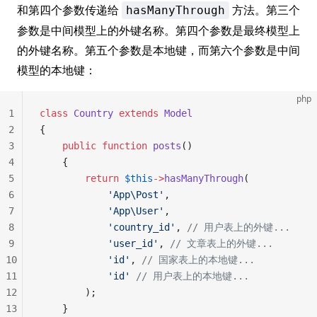
和第四个参数传递给
方法。第三个
hasManyThrough
参数是中间模型上的外键名称。第四个参数是最终模型上
的外键名称。第五个参数是本地键，而第六个参数是中间
模型的本地键：
php
1
class
 Country
 extends
 Model
2
{
3
    public
 function
 posts
()
4
    {
5
        return
 $this
->
hasManyThrough
(
6
            'App\Post'
,
7
            'App\User'
,
8
            'country_id'
, 
// 用户表上的外键...
9
            'user_id'
, 
// 文章表上的外键...
10
            'id'
, 
// 国家表上的本地键...
11
            'id'
 // 用户表上的本地键...
12
        );
13
    }