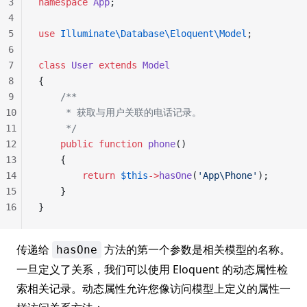
3
namespace
 App
;
4
5
use
 Illuminate\Database\Eloquent\Model
;
6
7
class
 User
 extends
 Model
8
{
9
    /**
10
     * 获取与用户关联的电话记录。
11
     */
12
    public
 function
 phone
()
13
    {
14
        return
 $this
->
hasOne
(
'App\Phone'
);
15
    }
16
}
传递给
方法的第一个参数是相关模型的名称。
hasOne
一旦定义了关系，我们可以使用 Eloquent 的动态属性检
索相关记录。动态属性允许您像访问模型上定义的属性一