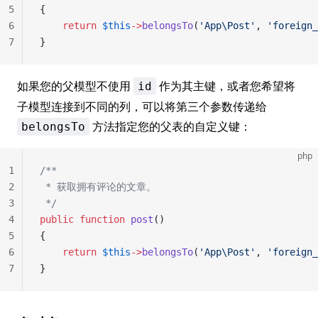
5
{
6
    return
 $this
->
belongsTo
(
'App\Post'
, 
'foreign_
7
}
如果您的父模型不使用
作为其主键，或者您希望将
id
子模型连接到不同的列，可以将第三个参数传递给
方法指定您的父表的自定义键：
belongsTo
php
1
/**
2
 * 获取拥有评论的文章。
3
 */
4
public
 function
 post
()
5
{
6
    return
 $this
->
belongsTo
(
'App\Post'
, 
'foreign_
7
}