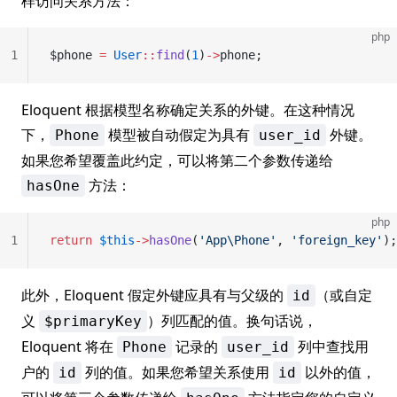
样访问关系方法：
php
1
$phone 
=
 User
::
find
(
1
)
->
phone;
Eloquent 根据模型名称确定关系的外键。在这种情况
下，
模型被自动假定为具有
外键。
Phone
user_id
如果您希望覆盖此约定，可以将第二个参数传递给
方法：
hasOne
php
1
return
 $this
->
hasOne
(
'App\Phone'
, 
'foreign_key'
);
此外，Eloquent 假定外键应具有与父级的
（或自定
id
义
）列匹配的值。换句话说，
$primaryKey
Eloquent 将在
记录的
列中查找用
Phone
user_id
户的
列的值。如果您希望关系使用
以外的值，
id
id