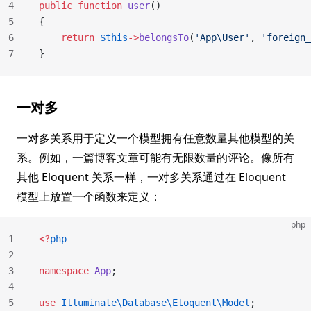
4
public
 function
 user
()
5
{
6
    return
 $this
->
belongsTo
(
'App\User'
, 
'foreign_
7
}
一对多
一对多关系用于定义一个模型拥有任意数量其他模型的关
系。例如，一篇博客文章可能有无限数量的评论。像所有
其他 Eloquent 关系一样，一对多关系通过在 Eloquent
模型上放置一个函数来定义：
php
1
<?
php
2
3
namespace
 App
;
4
5
use
 Illuminate\Database\Eloquent\Model
;