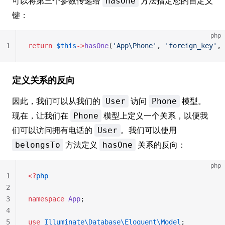
可以将第三个参数传递给
方法指定您的自定义
hasOne
键：
php
1
return
 $this
->
hasOne
(
'App\Phone'
, 
'foreign_key'
, 
定义关系的反向
因此，我们可以从我们的
访问
模型。
User
Phone
现在，让我们在
模型上定义一个关系，以便我
Phone
们可以访问拥有电话的
。我们可以使用
User
方法定义
关系的反向：
belongsTo
hasOne
php
1
<?
php
2
3
namespace
 App
;
4
5
use
 Illuminate\Database\Eloquent\Model
;