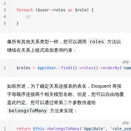
2
3
foreach
 ($user
->
roles 
as
 $role) {
4
    //
5
}
像所有其他关系类型一样，您可以调用
方法以
roles
继续在关系上链式添加查询约束：
php
1
$roles 
=
 App\User
::
find
(
1
)
->
roles
()
->
orderBy
(
'nam
如前所述，为了确定关系连接表的表名，Eloquent 将按
字母顺序连接两个相关模型名称。但是，您可以自由地覆
盖此约定。您可以通过将第二个参数传递给
方法来实现：
belongsToMany
php
1
return
 $this
->
belongsToMany
(
'App\Role'
, 
'role_use