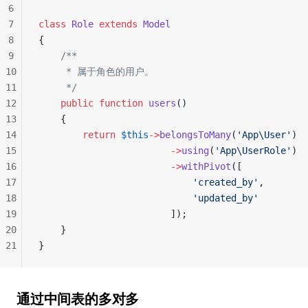
6
7
class
 Role
 extends
 Model
8
{
9
    /**
10
     * 属于角色的用户。
11
     */
12
    public
 function
 users
()
13
    {
14
        return
 $this
->
belongsToMany
(
'App\User'
)
15
                        ->
using
(
'App\UserRole'
)
16
                        ->
withPivot
([
17
                            'created_by'
,
18
                            'updated_by'
19
                        ]);
20
    }
21
}
通过中间表的多对多