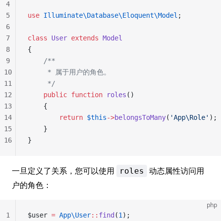
4
5
use
 Illuminate\Database\Eloquent\Model
;
6
7
class
 User
 extends
 Model
8
{
9
    /**
10
     * 属于用户的角色。
11
     */
12
    public
 function
 roles
()
13
    {
14
        return
 $this
->
belongsToMany
(
'App\Role'
);
15
    }
16
}
一旦定义了关系，您可以使用
动态属性访问用
roles
户的角色：
php
1
$user 
=
 App\User
::
find
(
1
);